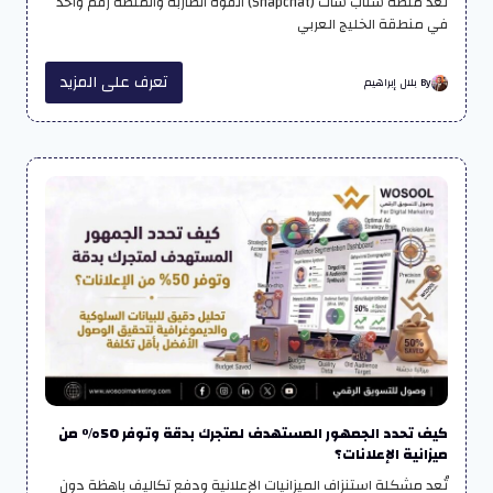
تُعد منصة سناب شات (Snapchat) القوة الضاربة والمنصة رقم واحد
في منطقة الخليج العربي
تعرف على المزيد
By بلال إبراهيم
كيف تحدد الجمهور المستهدف لمتجرك بدقة وتوفر 50% من
ميزانية الإعلانات؟
تُعد مشكلة استنزاف الميزانيات الإعلانية ودفع تكاليف باهظة دون