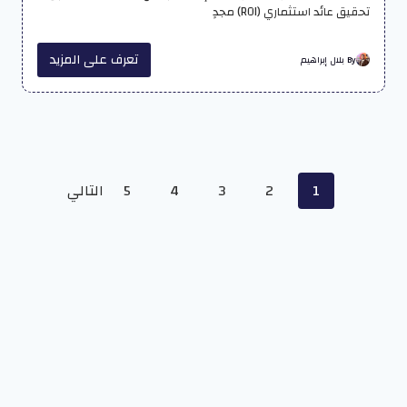
تحقيق عائد استثماري (ROI) مجدٍ
تعرف على المزيد
By بلال إبراهيم
Posts
1
2
3
4
5
التالي
navigation