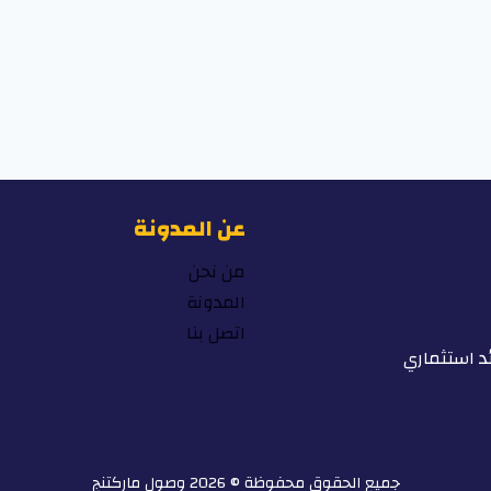
عن المدونة
من نحن
المدونة
اتصل بنا
د استثماري
جميع الحقوق محفوظة © 2026 وصول ماركتنج