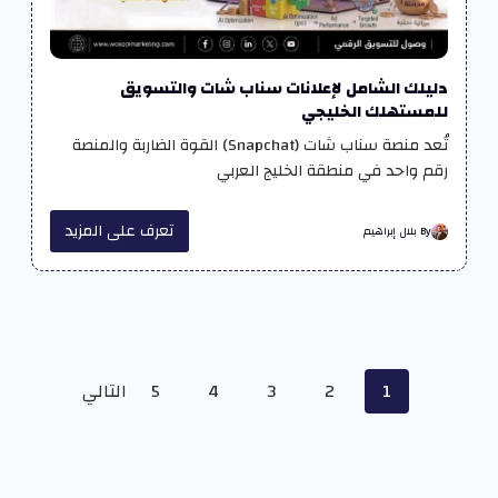
دليلك الشامل لإعلانات سناب شات والتسويق
للمستهلك الخليجي
تُعد منصة سناب شات (Snapchat) القوة الضاربة والمنصة
رقم واحد في منطقة الخليج العربي
تعرف على المزيد
By بلال إبراهيم
Posts
1
2
3
4
5
التالي
navigation