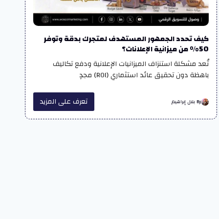
كيف تحدد الجمهور المستهدف لمتجرك بدقة وتوفر
50% من ميزانية الإعلانات؟
تُعد مشكلة استنزاف الميزانيات الإعلانية ودفع تكاليف
باهظة دون تحقيق عائد استثماري (ROI) مجدٍ
تعرف على المزيد
By بلال إبراهيم