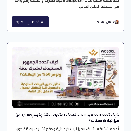
تُعد منصة سناب شات (Snapchat) القوة الضاربة والمنصة رقم واحد
في منطقة الخليج العربي
تعرف على المزيد
By بلال إبراهيم
كيف تحدد الجمهور المستهدف لمتجرك بدقة وتوفر 50% من
ميزانية الإعلانات؟
تُعد مشكلة استنزاف الميزانيات الإعلانية ودفع تكاليف باهظة دون