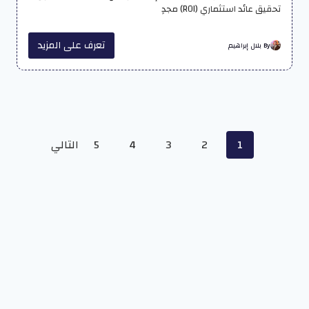
تحقيق عائد استثماري (ROI) مجدٍ
تعرف على المزيد
By بلال إبراهيم
Posts
1
2
3
4
5
التالي
navigation