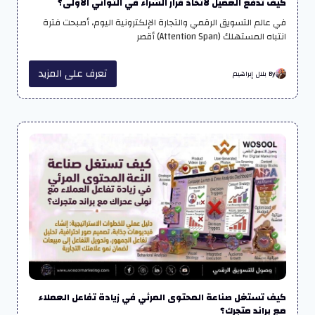
كيف تدفع العميل لاتخاذ قرار الشراء في الثواني الأولى؟
في عالم التسويق الرقمي والتجارة الإلكترونية اليوم، أصبحت فترة
انتباه المستهلك (Attention Span) أقصر
تعرف على المزيد
By بلال إبراهيم
كيف تستغل صناعة المحتوى المرئي في زيادة تفاعل العملاء
مع براند متجرك؟