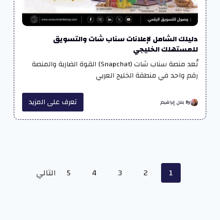
دليلك الشامل لإعلانات سناب شات والتسويق
للمستهلك الخليجي
تُعد منصة سناب شات (Snapchat) القوة الضاربة والمنصة
رقم واحد في منطقة الخليج العربي
تعرف على المزيد
By بلال إبراهيم
Posts
1
2
3
4
5
التالي
navigation