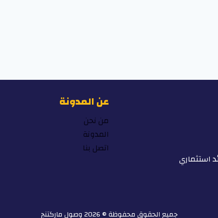
عن المدونة
من نحن
المدونة
اتصل بنا
د استثماري
جميع الحقوق محفوظة © 2026 وصول ماركتنج