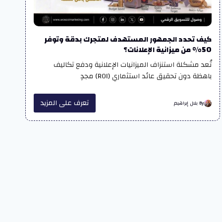
كيف تحدد الجمهور المستهدف لمتجرك بدقة وتوفر
50% من ميزانية الإعلانات؟
تُعد مشكلة استنزاف الميزانيات الإعلانية ودفع تكاليف
باهظة دون تحقيق عائد استثماري (ROI) مجدٍ
تعرف على المزيد
By بلال إبراهيم