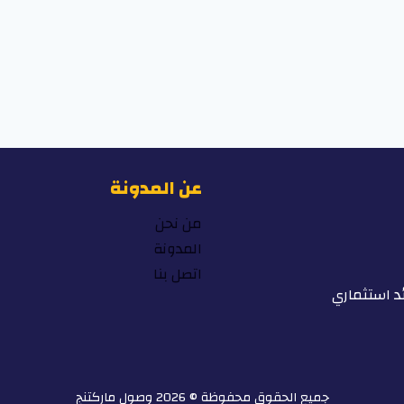
عن المدونة
من نحن
المدونة
اتصل بنا
د استثماري
جميع الحقوق محفوظة © 2026 وصول ماركتنج