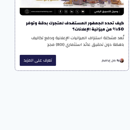
كيف تحدد الجمهور المستهدف لمتجرك بدقة وتوفر
50% من ميزانية الإعلانات؟
تُعد مشكلة استنزاف الميزانيات الإعلانية ودفع تكاليف
باهظة دون تحقيق عائد استثماري (ROI) مجدٍ
تعرف على المزيد
By بلال إبراهيم