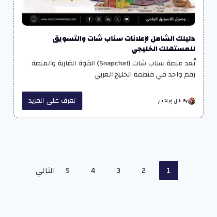
دليلك الشامل لإعلانات سناب شات والتسويق
للمستهلك الخليجي
تُعد منصة سناب شات (Snapchat) القوة الضاربة والمنصة
رقم واحد في منطقة الخليج العربي
تعرف على المزيد
By بلال إبراهيم
Posts
1
2
3
4
5
التالي
navigation