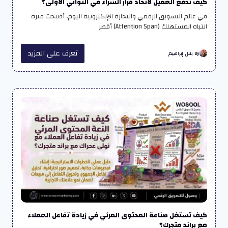
كيف تدفع العميل لاتخاذ قرار الشراء في الثواني الأولى؟
في عالم التسويق الرقمي والتجارة الإلكترونية اليوم، أصبحت فترة
انتباه المستهلك (Attention Span) أقصر
تعرف على المزيد
By بلال إبراهيم
كيف تستغل صناعة المحتوى المرئي في زيادة تفاعل العملاء
مع براند متجرك؟