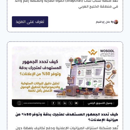
تُعد منصة سناب شات (Snapchat) القوة الضاربة والمنصة رقم واحد
في منطقة الخليج العربي
تعرف على المزيد
By بلال إبراهيم
كيف تحدد الجمهور المستهدف لمتجرك بدقة وتوفر 50% من
ميزانية الإعلانات؟
تُعد مشكلة استنزاف الميزانيات الإعلانية ودفع تكاليف باهظة دون