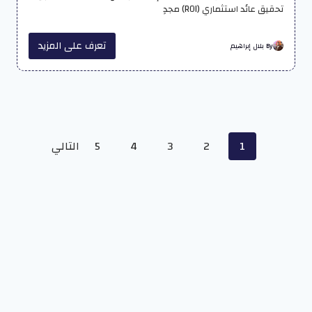
تحقيق عائد استثماري (ROI) مجدٍ
تعرف على المزيد
By بلال إبراهيم
Posts
1
2
3
4
5
التالي
navigation