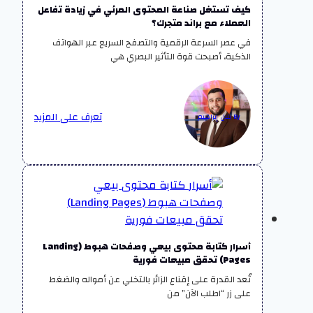
كيف تستغل صناعة المحتوى المرئي في زيادة تفاعل
العملاء مع براند متجرك؟
في عصر السرعة الرقمية والتصفح السريع عبر الهواتف
الذكية، أصبحت قوة التأثير البصري هي
تعرف على المزيد
By بلال إبراهيم
أسرار كتابة محتوى بيعي وصفحات هبوط (Landing
Pages) تحقق مبيعات فورية
تُعد القدرة على إقناع الزائر بالتخلي عن أمواله والضغط
على زر “اطلب الآن” من