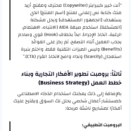
“أنت خبير كببرايتر (Copywriter) محترف ومقنع. أريد
منك كتابة نص إعلاني لمنتج [اسم المنتج] الذي
يستهدف [الجمهور المستهدف] ويحل مشكلة
[المشكلة]. استخدم صيغة AIDA (الانتباه، الاهتمام،
الرغبة، اتخاذ الإجراء). ابدأ بخطاف (Hook) قوي وصادم
يجذب العميل أثناء التصفح، ثم ركز على الفوائد
(Benefits) وليس الميزات التقنية فقط، واختم بنبرة
استعجال (Scarcity) ونداء واضح لاتخاذ القرار (CTA).”
ثالثاً: برومبت تطوير الأفكار التجارية وبناء
خطط العمل (Business Strategy)
بالإضافة إلى ذلك يمكنك استخدام الذكاء الاصطناعي
كمستشار أعمال شخصي يحلل لك السوق ويقترح عليك
أفكارًا لمشاريع ناشئة مربحة:
البرومبت التطبيقي: