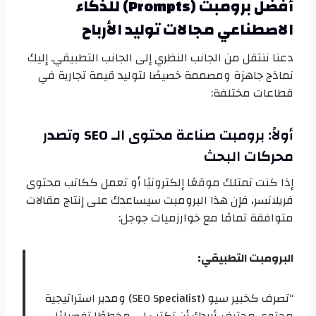
أفضل برومبت (Prompts) للذكاء
الاصطناعي مجالات توليد الأرباح
دعنا ننتقل من الجانب النظري إلى الجانب التطبيقي. إليك
نماذج جاهزة ومصممة خصيصًا لتوليد قيمة تجارية في
قطاعات مختلفة:
أولاً: برومبت صناعة محتوى الـ SEO وتصدر
محركات البحث
إذا كنت تمتلك موقعًا إلكترونيًا أو تعمل ككاتب محتوى
فريلانسر، فإن هذا البرومبت سيساعدك على إنتاج مقالات
متوافقة تمامًا مع خوارزميات جوجل:
البرومبت التطبيقي:
“تصرف كخبير سيو (SEO Specialist) ومدير استراتيجية