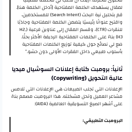
محتوى محترف. أريدك أن تكتب لي مخططًا تفصيليًا
لمقال يستهدف الكلمة المفتاحية [أدخل الكلمة هنا].
قم بتحليل نية البحث (Search Intent) للمستخدمين،
واقترح عنوانًا رئيسيًا يتضمن الكلمة المفتاحية وجاذبًا
للنقرات (CTR)، وقسم المقال إلى عناوين فرعية (H2,
H3) بناءً على الكلمات المفتاحية الرديفة الأكثر بحثًا.
ضع لي نصائح حول كيفية توزيع الكلمات المفتاحية
بأسلوب طبيعي داخل الفقرات الأولى دون حشو.”
ثانياً: برومبت كتابة إعلانات السوشيال ميديا
عالية التحويل (Copywriting)
الإعلانات التي تجلب المبيعات هي الإعلانات التي تلامس
مشاعر العميل وتحل مشكلته. هذا البرومبت مصمم بناءً
على أشهر الصيغ التسويقية العالمية (AIDA):
البرومبت التطبيقي: