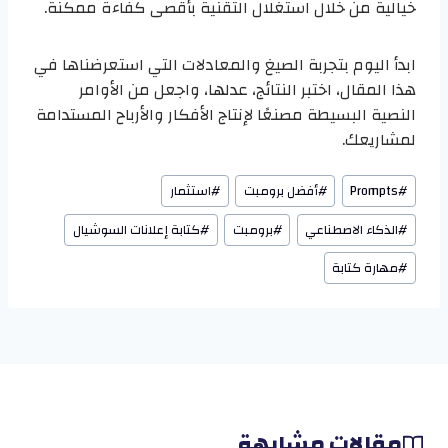
خيالية من خلال استغلال التقنية بأقصى كفاءة ممكنة.
ابدأ اليوم بتجربة الصيغ والمعادلات التي استعرضناها في
هذا المقال، اختبر النتائج، عدلها، واجعل من الأوامر
النصية البسيطة مصنعًا لإنتاج الأفكار والأرباح المستدامة
لمشاريعك.
وسوم
#
Prompts
#
أفضل برومبت
#
استثمار
المقال:
#
الذكاء الاصطناعي
#
برومبت
#
كتابة إعلانات السوشيال
#
مهارة كتابة
مقالات مشابهة