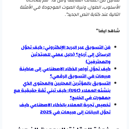
مثالين من أعمالك السابقة وقل له:
“قم بمحاكاة
الأسلوب، الطول، ونبرة الصوت الموجودة في الأمثلة
التالية عند كتابة النص الجديد”
.
شاهد ايضا”
فن التسويق عبر البريد الإلكتروني: كيف تحوّل
الرسائل إلى أرباح؟ (دليل عملي للمبتدئين
والمحترفين)
كيف تحوّل أوامر الذكاء الاصطناعي إلى ماكينة
مبيعات في التسويق الرقمي؟
التسويق بالمؤثرين المحليين والمحتوى الذي
ينشئه العملاء (UGC): كيف تبني ثقة حقيقية مع
جمهورك في الخليج؟
تخصيص تجربة العملاء بالذكاء الاصطناعي كيف
تحوّل البيانات إلى مبيعات في 2025