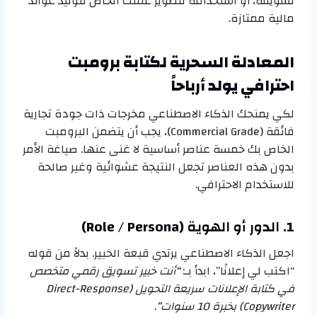
تسويقه، أو استخدامه لتطوير عملك الخاص لتوليد عوائد
مالية ممتازة.
المعادلة السحرية لكتابة برومبت
احترافي يولد أرباحاً
لكي يمنحك الذكاء الاصطناعي مخرجات ذات جودة تجارية
فائقة (Commercial Grade)، يجب أن يتضمن البرومبت
الخاص بك خمسة عناصر أساسية لا غنى عنها. صياغة الأمر
بدون هذه العناصر تجعل النتيجة عشوائية وغير صالحة
للاستخدام الاحترافي.
1. الدور أو الهوية (Role / Persona)
اجعل الذكاء الاصطناعي يرتدي قبعة الخبير. بدلاً من قوله
“اكتب لي إعلانًا”، ابدأ بـ:
“أنت خبير تسويق رقمي متخصص
في كتابة الإعلانات سريعة التحويل (Direct-Response
Copywriter) بخبرة 10 سنوات”
.