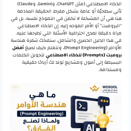
الذكاء الاصطناعي (مثل ChatGPT، وGemini، وClaude)
تأتي سطحيّة أو عامة بشكل مفرط. الحقيقة الصادمة
هنا هي أن المشكلة لا تكمن في النموذج نفسه، بل في
“البرومبت” أو الأمر الموجه إليه. إن الذكاء الاصطناعي
مرآة دقيقة لمدى احترافية الأسئلة التي تطرحها عليه.
في هذا الدليل الحصري والشامل، سنفكك شفرة هندسة
الأوامر (Prompt Engineering)، ونتعلم كيف تصيغ
أفضل
برومبت (Prompts) للذكاء الاصطناعي
لتحويل الكلمات
البسيطة إلى أصول ومشاريع تولد لك أرباحًا حقيقية
ومستدامة.