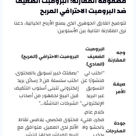
مصفوفة المقارنة: البرومبت الضعيف
ضد البرومبت الاحترافي المربح
لتوضيح الفارق الجوهري الذي يصنع الأرباح الخيالية، دعنا
نرى المقارنة التالية بين الأسلوبين:
البرومبت
وجه
الضعيف
البرومبت الاحترافي (المربح)
المقارنة
(العادي)
“اكتب لي
“بصفتك خبير تسويق بالمحتوى،
منشورًا عن
اكتب سلسلة من 3 رسائل بريد
صيغة
التسويق
إلكتروني تتبنى أسلوب التثقيف
الأمر
عبر البريد
قبل البيع لجمهور من أصحاب
الإلكتروني.”
الشركات الناشئة…”
كلام عام،
مكرر، مليء
محتوى مخصص، يلامس نقاط
جودة
بالحشو ولا
الألم لدى العميل، متوافق مع
المخرجات
يجذب
البيع المباشر وجاهز للنشر.